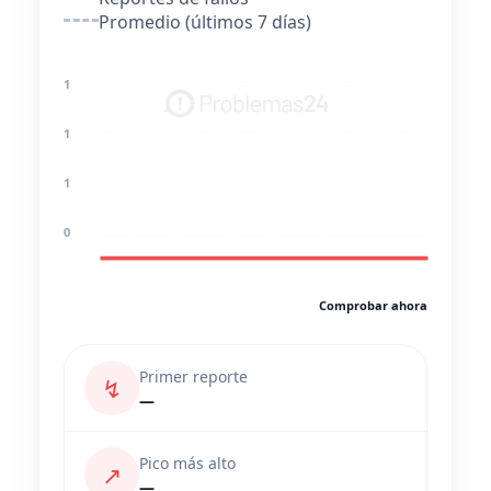
Promedio (últimos 7 días)
1
1
1
0
Comprobar ahora
Primer reporte
↯
—
Pico más alto
↗
—