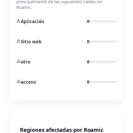
principalmente de las siguientes caídas en
Roamic.
⚠️
Aplicación
0
⚠️
Sitio web
0
⚠️
otro
0
⚠️
acceso
0
Regiones afectadas por Roamic