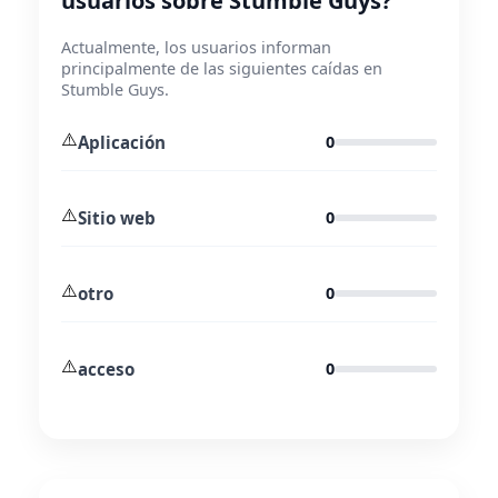
usuarios sobre Stumble Guys?
Actualmente, los usuarios informan
principalmente de las siguientes caídas en
Stumble Guys.
⚠️
Aplicación
0
⚠️
Sitio web
0
⚠️
otro
0
⚠️
acceso
0