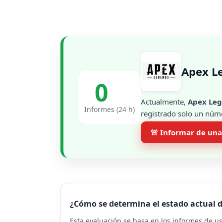
Apex L
0
Actualmente,
Apex Le
Informes (24 h)
registrado solo un núme
🚨 Informar de una
¿Cómo se determina el estado actual 
Esta evaluación se basa en los informes de u