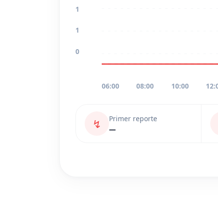
1
1
0
06:00
08:00
10:00
12:
Primer reporte
↯
—