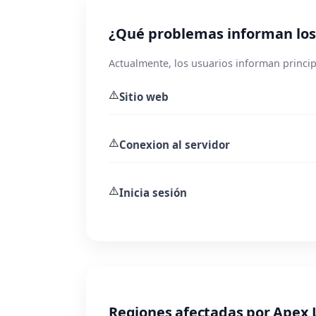
¿Qué problemas informan los
Actualmente, los usuarios informan princi
⚠️
Sitio web
⚠️
Conexion al servidor
⚠️
Inicia sesión
Regiones afectadas por Apex