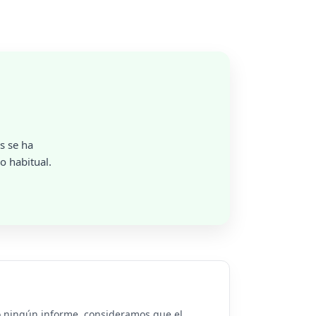
s se ha
o habitual.
 o ningún informe, consideramos que el