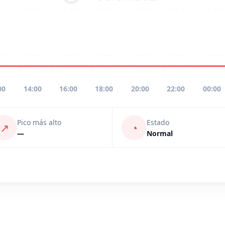
00
14:00
16:00
18:00
20:00
22:00
00:00
Pico más alto
Estado
↗
◔
—
Normal