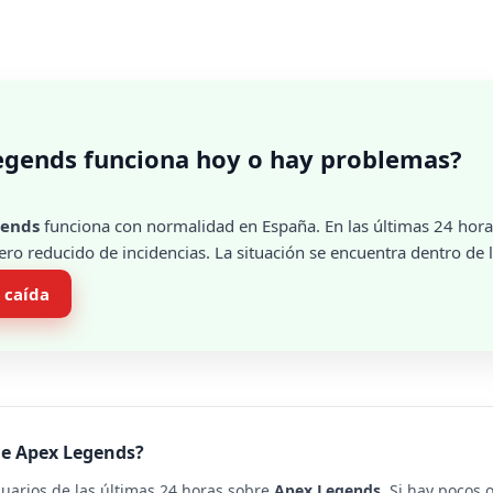
egends funciona hoy o hay problemas?
gends
funciona con normalidad en España. En las últimas 24 hora
ro reducido de incidencias. La situación se encuentra dentro de l
 caída
de Apex Legends?
suarios de las últimas 24 horas sobre
Apex Legends
. Si hay pocos