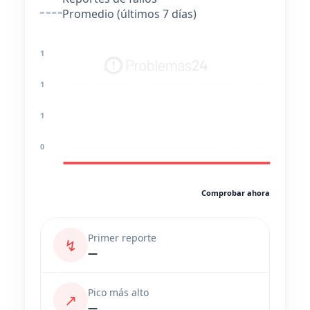
Promedio (últimos 7 días)
1
1
1
0
Comprobar ahora
Primer reporte
↯
—
Pico más alto
↗
—