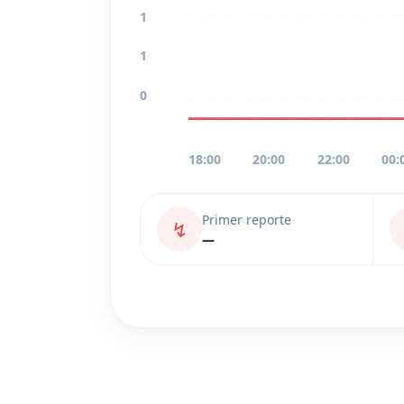
1
1
0
18:00
20:00
22:00
00:
Primer reporte
↯
—