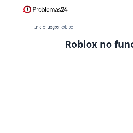
Inicio
›
Juegos
›
Roblox
Roblox no func