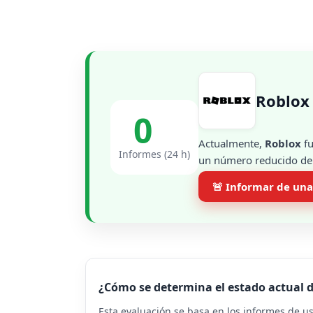
Roblox
0
Actualmente,
Roblox
fu
Informes (24 h)
un número reducido de i
🚨 Informar de una
¿Cómo se determina el estado actual 
Esta evaluación se basa en los informes de u