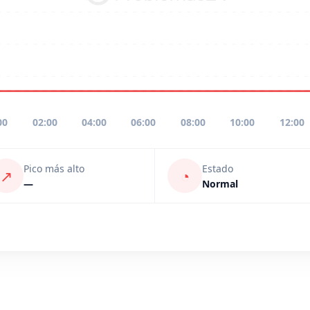
00
02:00
04:00
06:00
08:00
10:00
12:00
Pico más alto
Estado
↗
◔
—
Normal