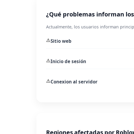
¿Qué problemas informan los
Actualmente, los usuarios informan princip
⚠️
Sitio web
⚠️
Inicio de sesión
⚠️
Conexion al servidor
Regiones afectadas por Roblo