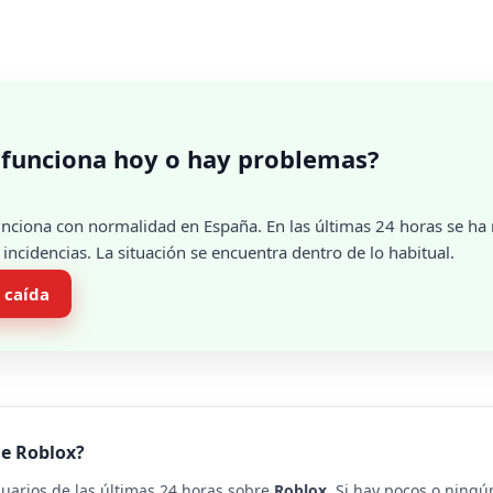
 funciona hoy o hay problemas?
nciona con normalidad en España. En las últimas 24 horas se ha 
ncidencias. La situación se encuentra dentro de lo habitual.
 caída
de Roblox?
suarios de las últimas 24 horas sobre
Roblox
. Si hay pocos o ningú