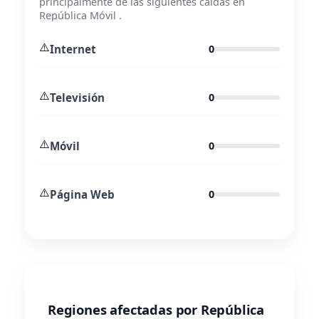
principalmente de las siguientes caídas en
República Móvil .
⚠️
Internet
0
⚠️
Televisión
0
⚠️
Móvil
0
⚠️
Página Web
0
Regiones afectadas por República