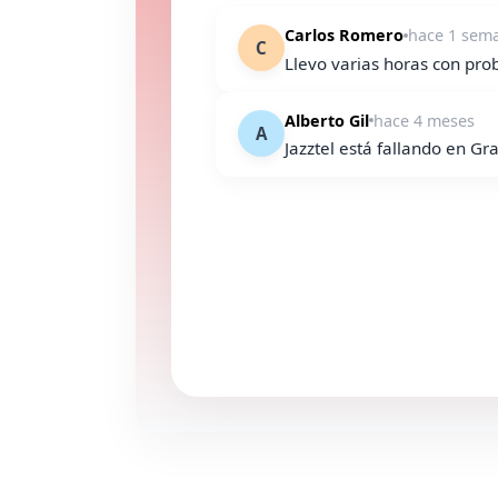
Carlos Romero
hace 1 sem
C
Llevo varias horas con prob
Alberto Gil
hace 4 meses
A
Jazztel está fallando en G