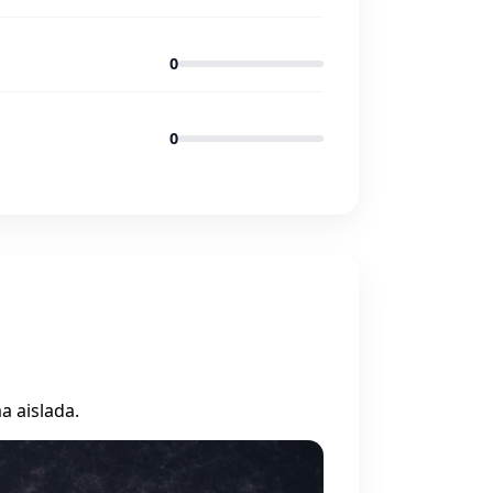
0
0
a aislada.