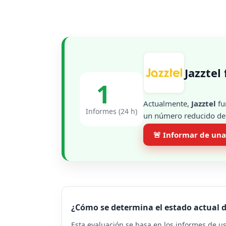
Jazztel
1
Actualmente,
Jazztel
fu
Informes (24 h)
un número reducido de i
🚨 Informar de una
¿Cómo se determina el estado actual d
Esta evaluación se basa en los informes de u