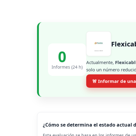
Flexica
0
Actualmente,
Flexicab
Informes (24 h)
solo un número reducido
🚨 Informar de una
¿Cómo se determina el estado actual d
Esta evaluación se basa en los informes de u