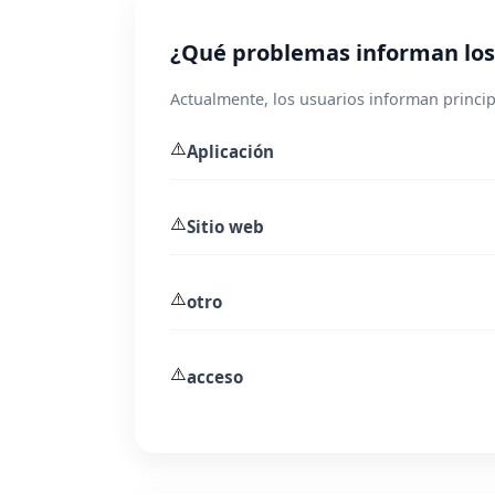
¿Qué problemas informan los 
Actualmente, los usuarios informan princip
⚠️
Aplicación
⚠️
Sitio web
⚠️
otro
⚠️
acceso