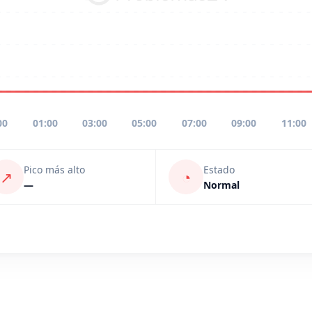
00
01:00
03:00
05:00
07:00
09:00
11:00
Pico más alto
Estado
↗
◔
—
Normal