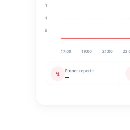
1
1
0
17:00
19:00
21:00
23:
Primer reporte
↯
—