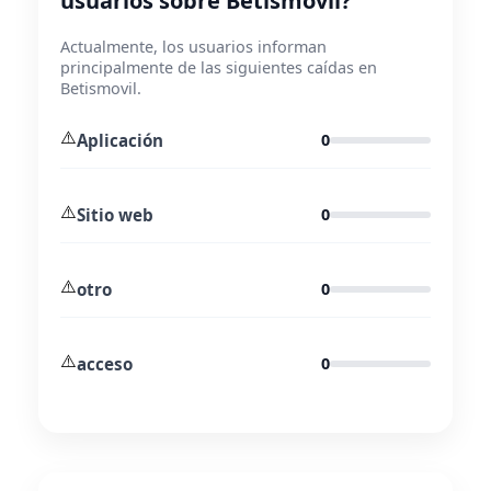
usuarios sobre Betismovil?
Actualmente, los usuarios informan
principalmente de las siguientes caídas en
Betismovil.
⚠️
Aplicación
0
⚠️
Sitio web
0
⚠️
otro
0
⚠️
acceso
0