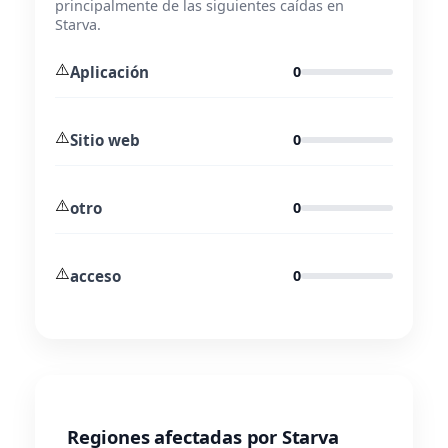
principalmente de las siguientes caídas en
Starva.
⚠️
Aplicación
0
⚠️
Sitio web
0
⚠️
otro
0
⚠️
acceso
0
Regiones afectadas por Starva