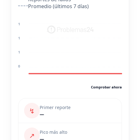
Promedio (últimos 7 días)
1
1
1
0
Comprobar ahora
Primer reporte
↯
—
Pico más alto
↗
—