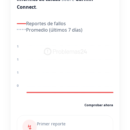
Connect
.
Reportes de fallos
Promedio (últimos 7 días)
1
1
1
0
Comprobar ahora
Primer reporte
↯