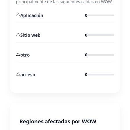
principalmente de las siguientes caídas en WOW.
⚠️
Aplicación
0
⚠️
Sitio web
0
⚠️
otro
0
⚠️
acceso
0
Regiones afectadas por WOW