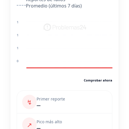
Promedio (últimos 7 días)
1
1
1
0
Comprobar ahora
Primer reporte
↯
—
Pico más alto
↗
—