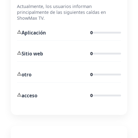
Actualmente, los usuarios informan
principalmente de las siguientes caídas en
ShowMax TV.
⚠️
Aplicación
0
⚠️
Sitio web
0
⚠️
otro
0
⚠️
acceso
0