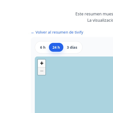
Este resumen muest
La visualizac
← Volver al resumen de tivify
6 h
24 h
3 días
+
−