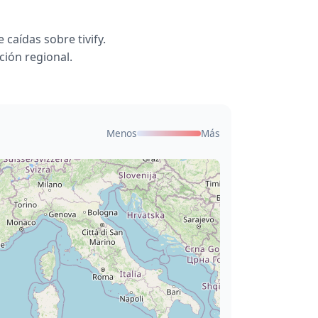
aídas sobre tivify.
ción regional.
Menos
Más