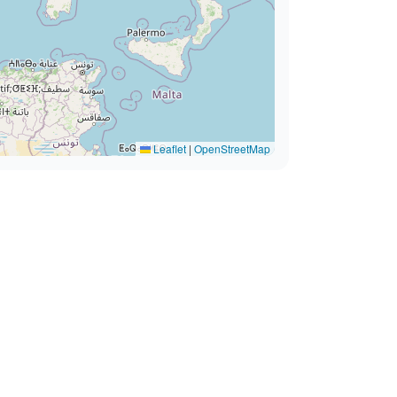
Leaflet
|
OpenStreetMap