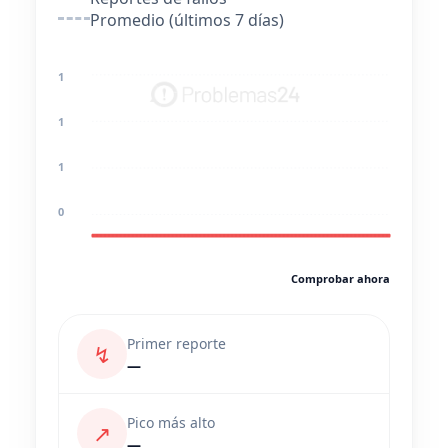
Promedio (últimos 7 días)
1
1
1
0
Comprobar ahora
Primer reporte
↯
—
Pico más alto
↗
—