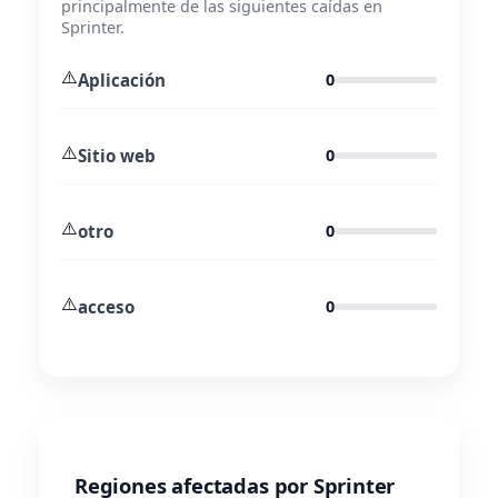
principalmente de las siguientes caídas en
Sprinter.
⚠️
Aplicación
0
⚠️
Sitio web
0
⚠️
otro
0
⚠️
acceso
0
Regiones afectadas por Sprinter