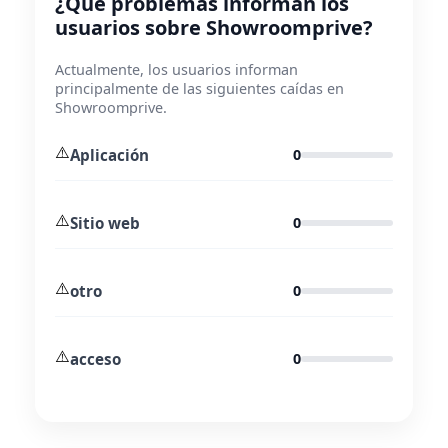
¿Qué problemas informan los
usuarios sobre Showroomprive?
Actualmente, los usuarios informan
principalmente de las siguientes caídas en
Showroomprive.
⚠️
Aplicación
0
⚠️
Sitio web
0
⚠️
otro
0
⚠️
acceso
0