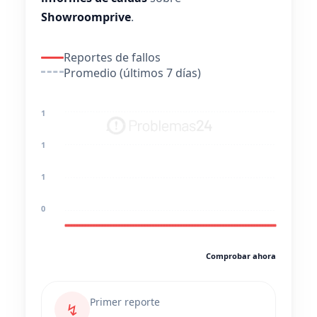
Showroomprive
.
Reportes de fallos
Promedio (últimos 7 días)
1
1
1
0
Comprobar ahora
Primer reporte
↯