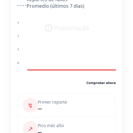
Promedio (últimos 7 días)
1
1
1
0
Comprobar ahora
Primer reporte
↯
—
Pico más alto
↗
—