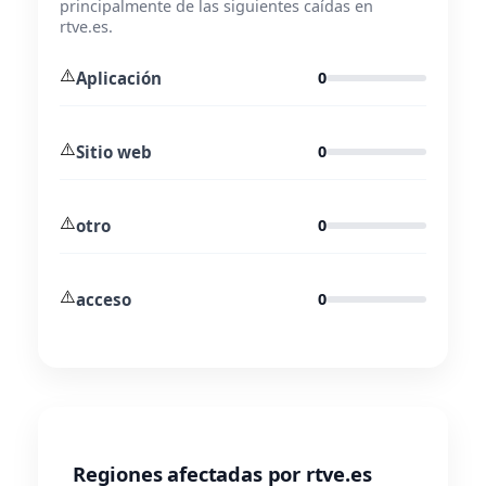
principalmente de las siguientes caídas en
rtve.es.
⚠️
Aplicación
0
⚠️
Sitio web
0
⚠️
otro
0
⚠️
acceso
0
Regiones afectadas por rtve.es