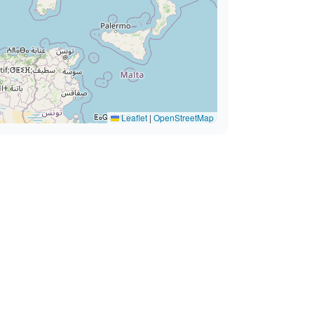
Leaflet
|
OpenStreetMap