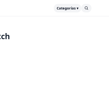
Categorías ▾
tch