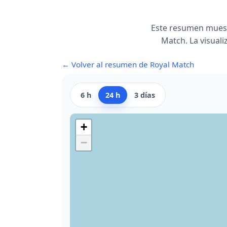
Este resumen muest
Match. La visuali
← Volver al resumen de Royal Match
6 h
24 h
3 días
+
−