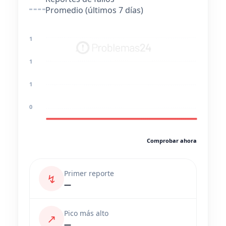
Promedio (últimos 7 días)
1
1
1
0
Comprobar ahora
Primer reporte
↯
—
Pico más alto
↗
—