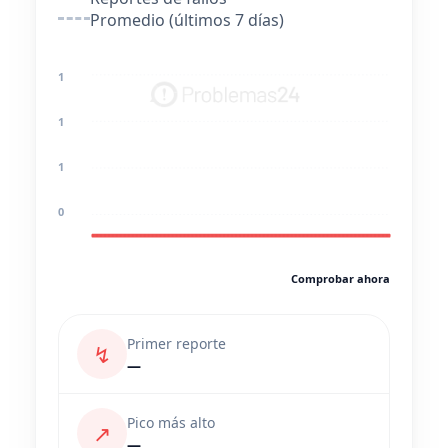
Promedio (últimos 7 días)
1
1
1
0
Comprobar ahora
Primer reporte
↯
—
Pico más alto
↗
—