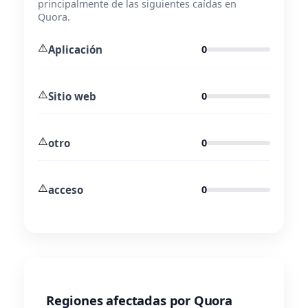
principalmente de las siguientes caídas en
Quora.
⚠️
Aplicación
0
⚠️
Sitio web
0
⚠️
otro
0
⚠️
acceso
0
Regiones afectadas por Quora