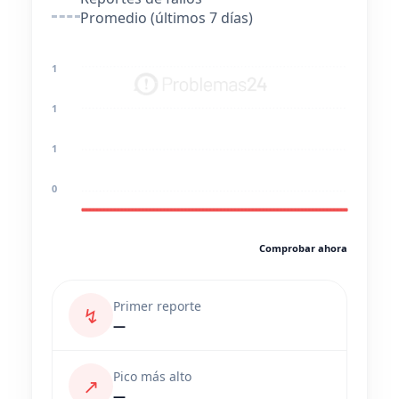
Promedio (últimos 7 días)
1
1
1
0
Comprobar ahora
Primer reporte
↯
—
Pico más alto
↗
—