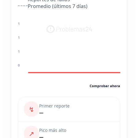
Promedio (últimos 7 días)
1
1
1
0
Comprobar ahora
Primer reporte
↯
—
Pico más alto
↗
—