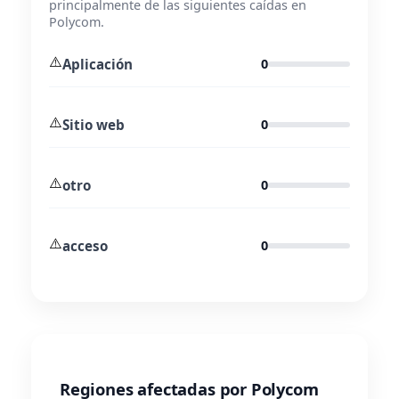
principalmente de las siguientes caídas en
Polycom.
⚠️
Aplicación
0
⚠️
Sitio web
0
⚠️
otro
0
⚠️
acceso
0
Regiones afectadas por Polycom