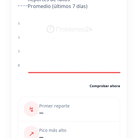
Promedio (últimos 7 días)
1
1
1
0
Comprobar ahora
Primer reporte
↯
—
Pico más alto
↗
—