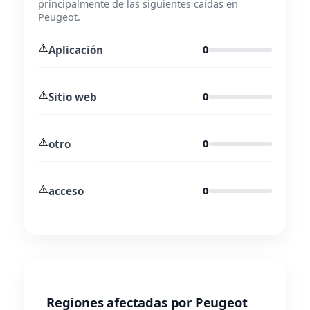
principalmente de las siguientes caídas en
Peugeot.
⚠️
Aplicación
0
⚠️
Sitio web
0
⚠️
otro
0
⚠️
acceso
0
Regiones afectadas por Peugeot