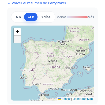
← Volver al resumen de PartyPoker
6 h
24 h
3 días
Menos
Más
+
−
Leaflet
|
OpenStreetMap