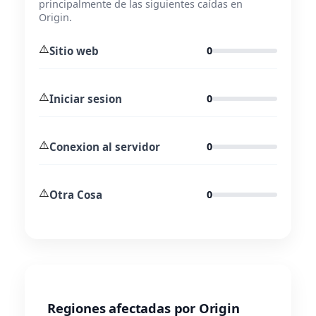
principalmente de las siguientes caídas en
Origin.
⚠️
Sitio web
0
⚠️
Iniciar sesion
0
⚠️
Conexion al servidor
0
⚠️
Otra Cosa
0
Regiones afectadas por Origin