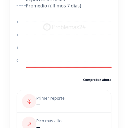
Promedio (últimos 7 días)
1
1
1
0
Comprobar ahora
Primer reporte
↯
—
Pico más alto
↗
—