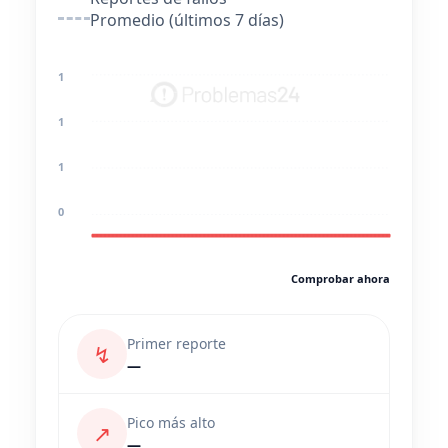
Promedio (últimos 7 días)
1
1
1
0
Comprobar ahora
Primer reporte
↯
—
Pico más alto
↗
—