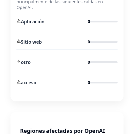
principalmente de las siguientes caídas en
OpenAI.
⚠️
Aplicación
0
⚠️
Sitio web
0
⚠️
otro
0
⚠️
acceso
0
Regiones afectadas por OpenAI