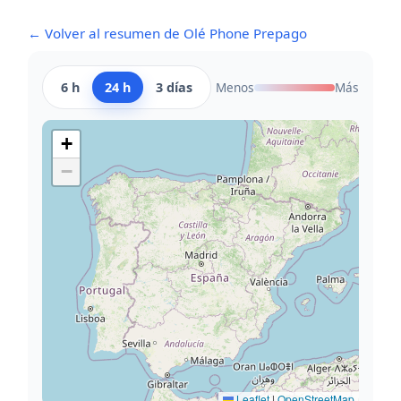
← Volver al resumen de Olé Phone Prepago
6 h
24 h
3 días
Menos
Más
+
−
Leaflet
|
OpenStreetMap