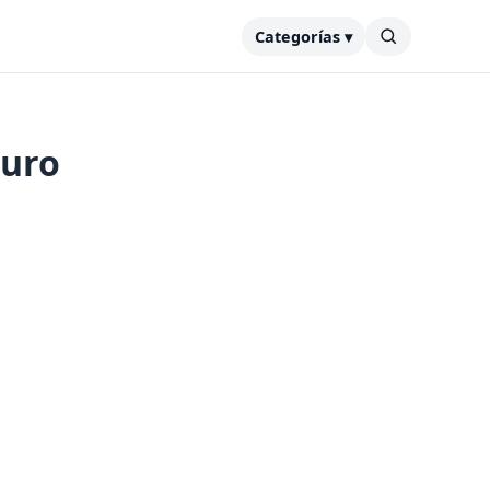
Categorías ▾
guro