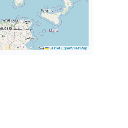
Leaflet
|
OpenStreetMap