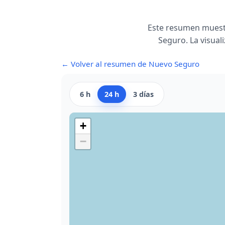
Este resumen muest
Seguro. La visual
← Volver al resumen de Nuevo Seguro
6 h
24 h
3 días
+
−