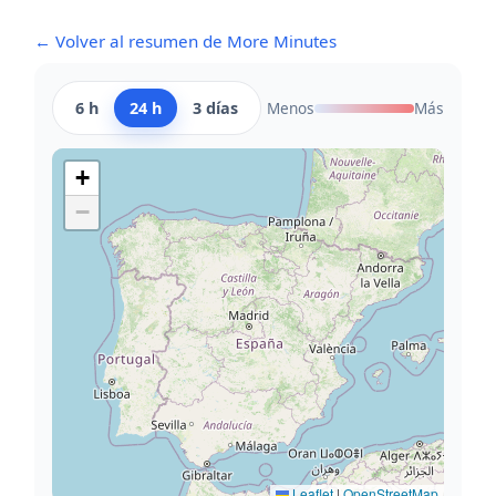
← Volver al resumen de More Minutes
6 h
24 h
3 días
Menos
Más
+
−
Leaflet
|
OpenStreetMap