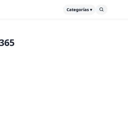
Categorías ▾
 365