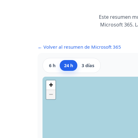
Este resumen mu
Microsoft 365. L
← Volver al resumen de Microsoft 365
6 h
24 h
3 días
+
−