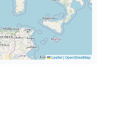
Leaflet
|
OpenStreetMap