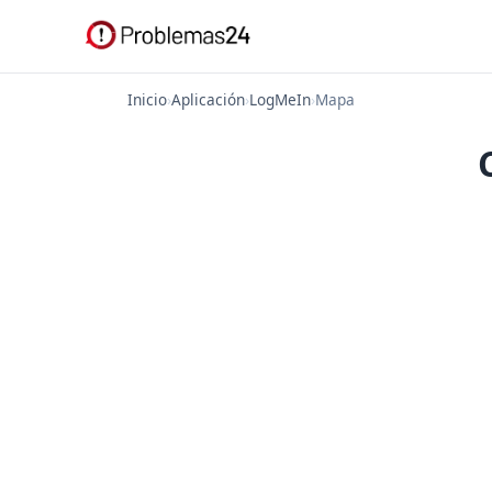
Inicio
›
Aplicación
›
LogMeIn
›
Mapa