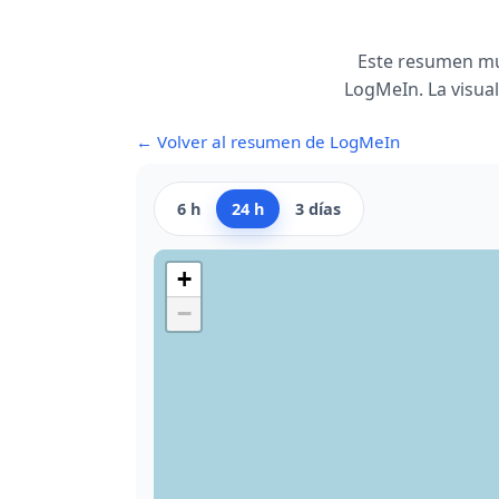
Este resumen mu
LogMeIn. La visual
← Volver al resumen de LogMeIn
6 h
24 h
3 días
+
−