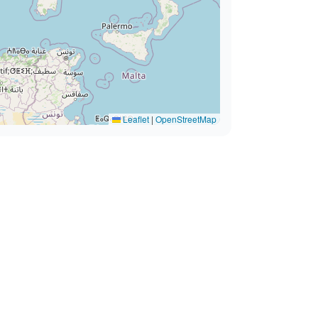
Leaflet
|
OpenStreetMap