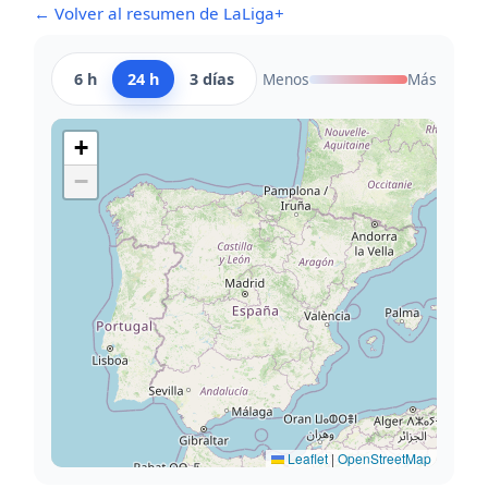
← Volver al resumen de LaLiga+
6 h
24 h
3 días
Menos
Más
+
−
Leaflet
|
OpenStreetMap