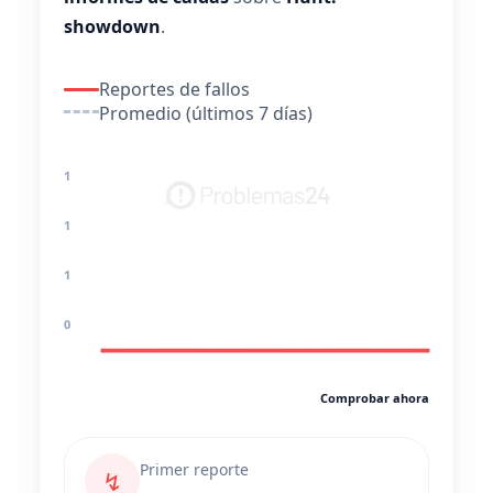
showdown
.
Reportes de fallos
Promedio (últimos 7 días)
1
1
1
0
Comprobar ahora
Primer reporte
↯