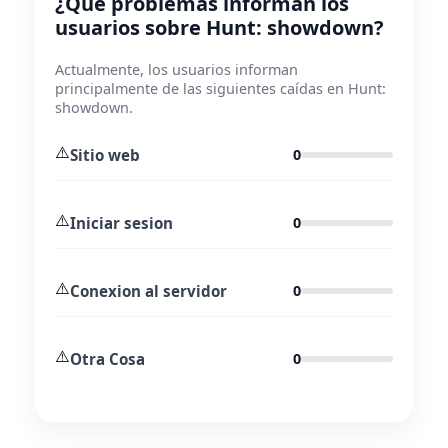
¿Qué problemas informan los
usuarios sobre Hunt: showdown?
Actualmente, los usuarios informan
principalmente de las siguientes caídas en Hunt:
showdown.
⚠️
Sitio web
0
⚠️
Iniciar sesion
0
⚠️
Conexion al servidor
0
⚠️
Otra Cosa
0