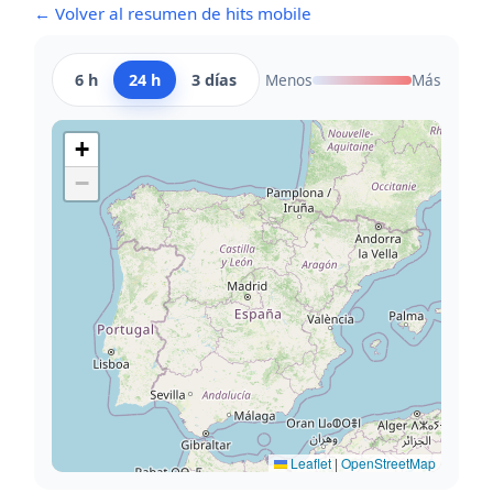
← Volver al resumen de hits mobile
6 h
24 h
3 días
Menos
Más
+
−
Leaflet
|
OpenStreetMap