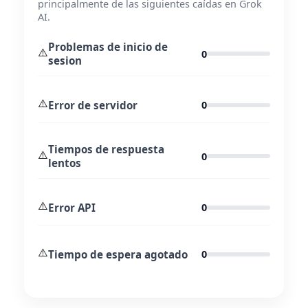
principalmente de las siguientes caídas en Grok
AI.
Problemas de inicio de
⚠️
0
sesion
⚠️
Error de servidor
0
Tiempos de respuesta
⚠️
0
lentos
⚠️
Error API
0
⚠️
Tiempo de espera agotado
0