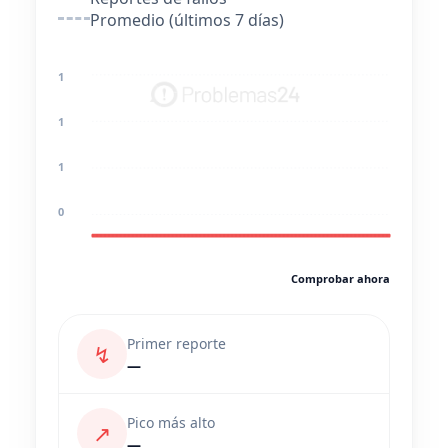
Promedio (últimos 7 días)
1
1
1
0
Comprobar ahora
Primer reporte
↯
—
Pico más alto
↗
—