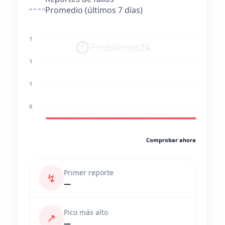
Promedio (últimos 7 días)
1
1
1
0
Comprobar ahora
Primer reporte
↯
—
Pico más alto
↗
—