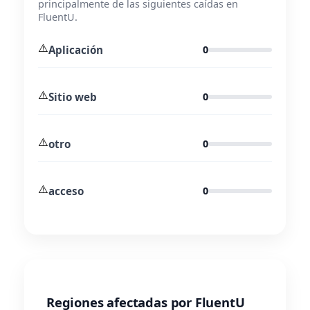
principalmente de las siguientes caídas en
FluentU.
⚠️
Aplicación
0
⚠️
Sitio web
0
⚠️
otro
0
⚠️
acceso
0
Regiones afectadas por FluentU