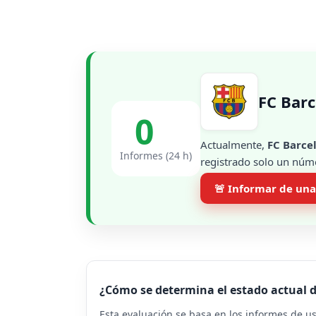
FC Barc
0
Actualmente,
FC Barce
Informes (24 h)
registrado solo un núme
🚨 Informar de una
¿Cómo se determina el estado actual 
Esta evaluación se basa en los informes de u