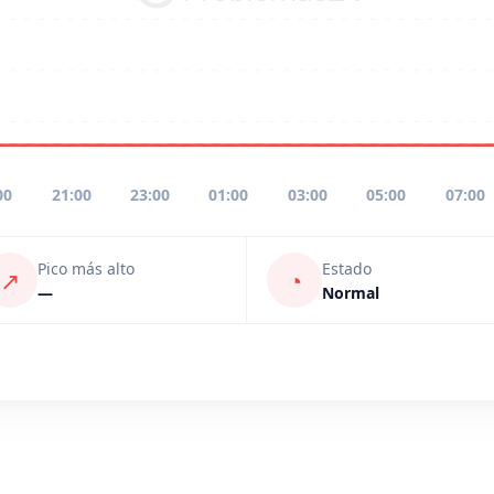
00
21:00
23:00
01:00
03:00
05:00
07:00
Pico más alto
Estado
↗
◔
—
Normal