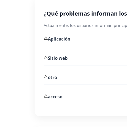
¿Qué problemas informan los 
Actualmente, los usuarios informan princip
⚠️
Aplicación
⚠️
Sitio web
⚠️
otro
⚠️
acceso