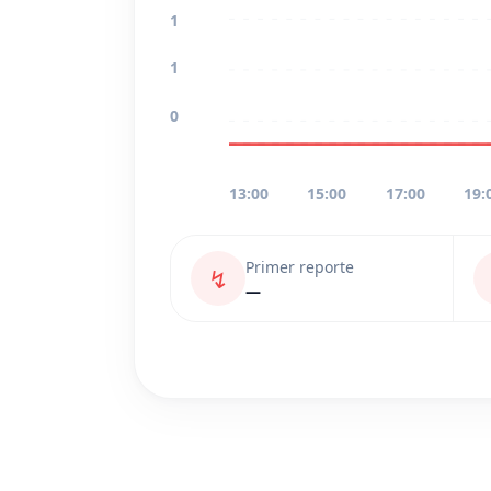
1
1
0
13:00
15:00
17:00
19:
Primer reporte
↯
—