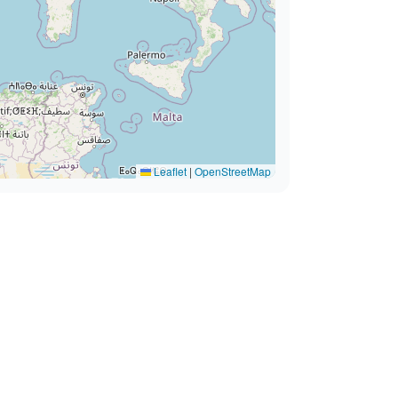
Leaflet
|
OpenStreetMap