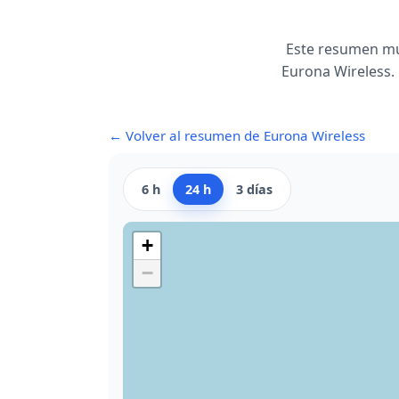
Este resumen mu
Eurona Wireless. 
← Volver al resumen de Eurona Wireless
6 h
24 h
3 días
+
−