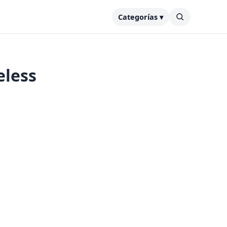
Categorías ▾
eless