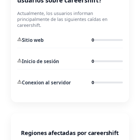
usuarios sobre careershift?
Actualmente, los usuarios informan
principalmente de las siguientes caídas en
careershift.
⚠️
Sitio web
0
⚠️
Inicio de sesión
0
⚠️
Conexion al servidor
0
Regiones afectadas por careershift