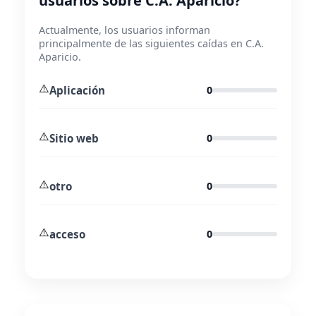
usuarios sobre C.A. Aparicio?
Actualmente, los usuarios informan
principalmente de las siguientes caídas en C.A.
Aparicio.
⚠️
Aplicación
0
⚠️
Sitio web
0
⚠️
otro
0
⚠️
acceso
0