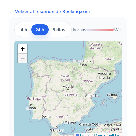
← Volver al resumen de Booking.com
6 h
24 h
3 días
Menos
Más
+
−
Leaflet
|
OpenStreetMap