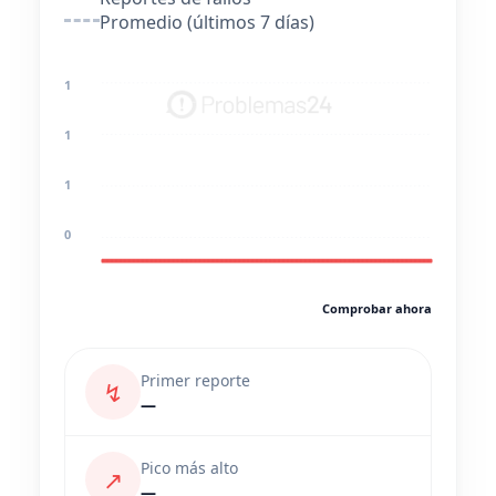
Promedio (últimos 7 días)
1
1
1
0
Comprobar ahora
Primer reporte
↯
—
Pico más alto
↗
—