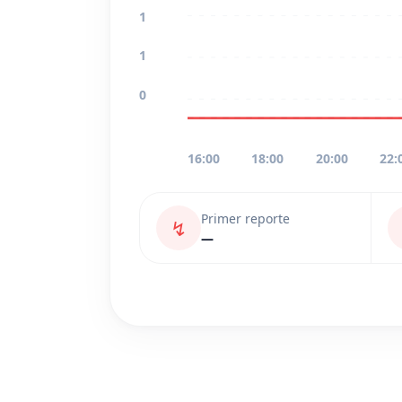
1
1
0
16:00
18:00
20:00
22:
Primer reporte
↯
—