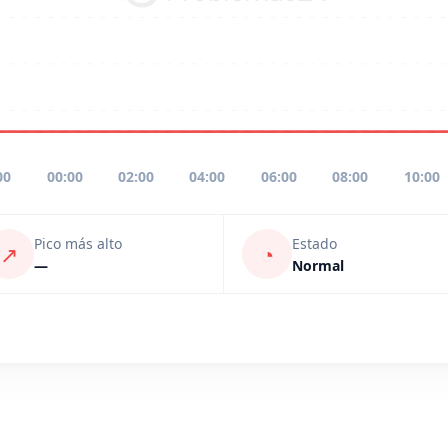
00
00:00
02:00
04:00
06:00
08:00
10:00
Pico más alto
Estado
↗
◔
—
Normal