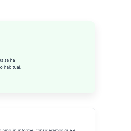
as se ha
o habitual.
 o ningún informe, consideramos que el