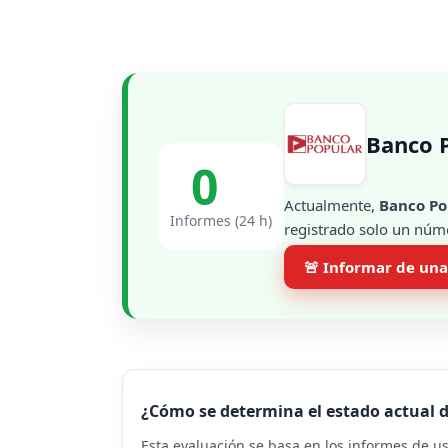
Banco 
0
Actualmente,
Banco Po
Informes (24 h)
registrado solo un núme
🚨 Informar de una
¿Cómo se determina el estado actual 
Esta evaluación se basa en los informes de u