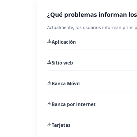
¿Qué problemas informan los
Actualmente, los usuarios informan princip
⚠️
Aplicación
⚠️
Sitio web
⚠️
Banca Móvil
⚠️
Banca por internet
⚠️
Tarjetas