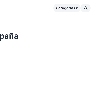
Categorías ▾
spaña