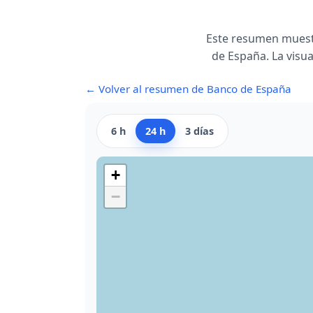
Este resumen muest
de España. La visua
← Volver al resumen de Banco de España
6 h
24 h
3 días
+
−