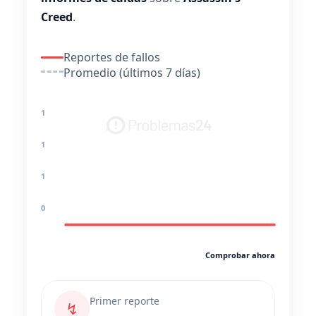
Creed
.
Reportes de fallos
Promedio (últimos 7 días)
1
1
1
0
Comprobar ahora
Primer reporte
↯