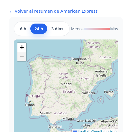
← Volver al resumen de American Express
6 h
24 h
3 días
Menos
Más
+
−
Leaflet
|
OpenStreetMap