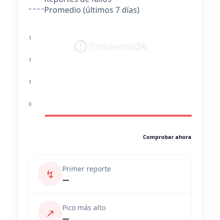
Promedio (últimos 7 días)
1
1
1
0
Comprobar ahora
Primer reporte
↯
—
Pico más alto
↗
—