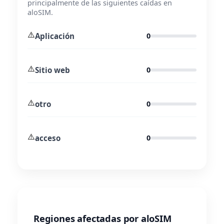
principalmente de las siguientes caídas en
aloSIM.
⚠️
Aplicación
0
⚠️
Sitio web
0
⚠️
otro
0
⚠️
acceso
0
Regiones afectadas por aloSIM