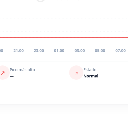
00
21:00
23:00
01:00
03:00
05:00
07:00
Pico más alto
Estado
↗
◔
—
Normal