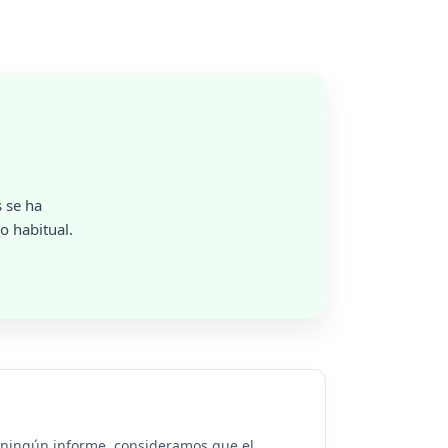
 se ha
o habitual.
o ningún informe, consideramos que el