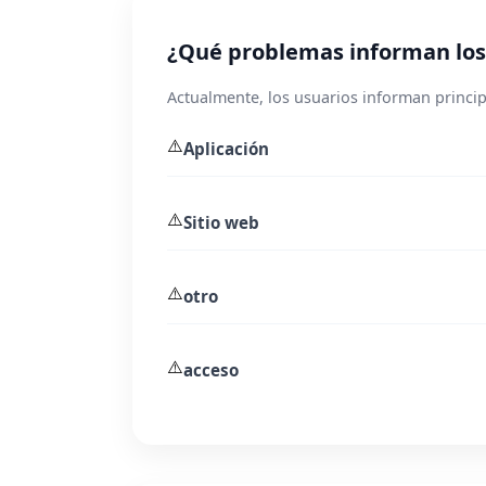
¿Qué problemas informan los 
Actualmente, los usuarios informan princip
⚠️
Aplicación
⚠️
Sitio web
⚠️
otro
⚠️
acceso