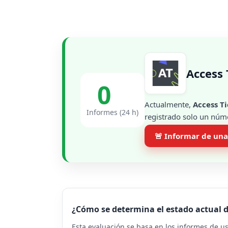
Access 
0
Actualmente,
Access T
Informes (24 h)
registrado solo un núme
🚨 Informar de una
¿Cómo se determina el estado actual d
Esta evaluación se basa en los informes de u